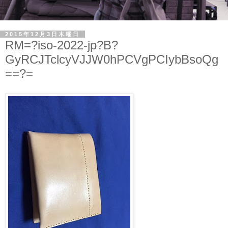
2015年12月3日木曜日
RM=?iso-2022-jp?B?
GyRCJTclcyVJJW0hPCVgPCIybBsoQg
==?=