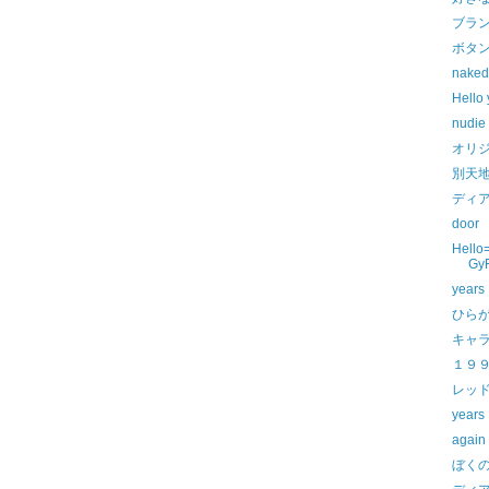
ブラ
ボタ
naked
Hello
nudie
オリ
別天
ディ
door
Hello
Gy
years
ひら
キャ
１９
レッ
years
aga
ぼく