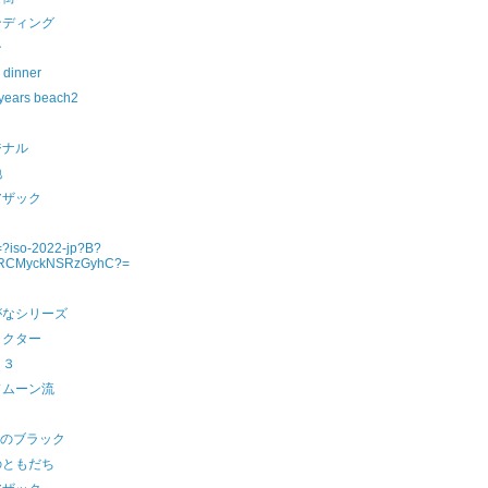
ンディング
ン
 dinner
 years beach2
ジナル
地
アザック
=?iso-2022-jp?B?
RCMyckNSRzGyhC?=
がなシリーズ
ラクター
９３
ドムーン流
in のブラック
のともだち