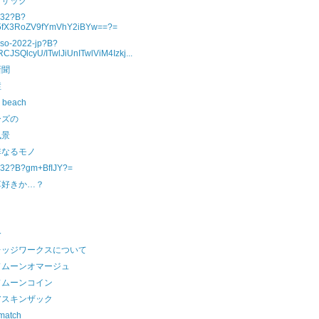
アザック
932?B?
5fX3RoZV9fYmVhY2iBYw==?=
so-2022-jp?B?
CJSQlcyU/ITwlJiUnITwlViM4Izkj...
新聞
症
e beach
ーズの
風景
非なるモノ
32?B?gm+BfIJY?=
革好きか…？
き
今
レッジワークスについて
ドムーンオマージュ
ドムーンコイン
アスキンザック
 match