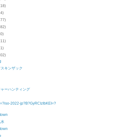
118)
74)
277)
182)
50)
111)
81)
102)
g
アスキンザック
ジャーハンティング
=?iso-2022-jp?B?GyRCIzIbKEI=?
town
風水
town
e