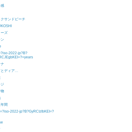
予感
ックサンドビーチ
UKOSHI
リーズ
ーン
e
=?iso-2022-jp?B?
RCJEgbKEI=?=years
ンナ
アとディア…
候
ージ
け物
地
五年間
=?iso-2022-jp?B?GyRCIzIbKEI=?
se
r