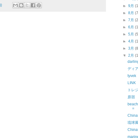
00
►
9月
(
►
8月
(
►
7月
(
►
6月
(
►
5月
(
►
4月
(
►
3月
(
▼
2月
(
darlin
ディ
tyvek
LINK
トレ
原宿
beach
=
China
琉球
China
marin