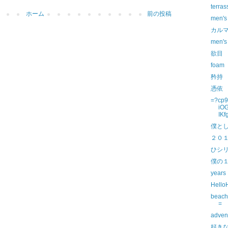
terras
ホーム
前の投稿
men's
カル
men's
欲目
foam
矜持
憑依
=?cp
iO
IK
僕と
２０
ひシ
僕の
years
Hello
beach
=
adven
好き