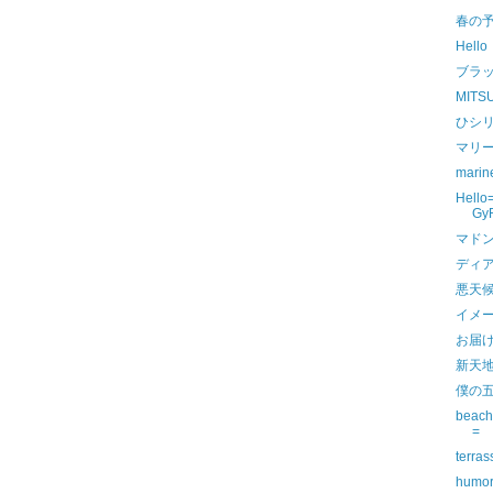
春の
Hello
ブラ
MITS
ひシ
マリ
marin
Hello
Gy
マド
ディ
悪天
イメ
お届
新天
僕の
beach
=
terras
humo