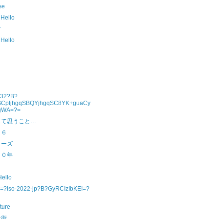
se
 Hello
マ
 Hello
932?B?
GCpIjhgqSBQYjhgqSC8YK+guaCy
fgWA=?=
して思うこと…
１６
リーズ
１０年
Hello
=?iso-2022-jp?B?GyRCIzIbKEI=?
ture
な街