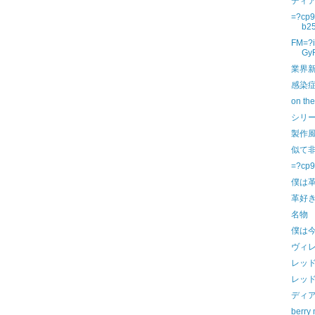
ディ
=?cp
b2
FM=?i
GyR
業界
感染
on th
シリ
製作
似て
=?cp9
僕は
革好
名物
僕は
ヴィ
レッ
レッ
ディ
berry