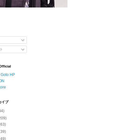
ト
ficial
o Goto HP
ON
tore
カイブ
34)
209)
(63)
(39)
(49)