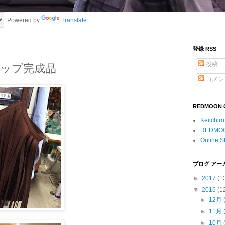
Powered by
Translate
登録 RSS
投稿
ップ完成品
コメン
REDMOON Of
Keiichir
REDMO
Online S
ブログ アー
►
2017
(1
▼
2016
(1
►
12月
►
11月
►
10月