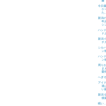
藤
今日
ケ
た
新潟
年
シ
ハン
ド
新潟
チ
シルバ
ン
ハン
ン後
周り
ま
愛
へぎそ
アイ
達
い
新潟 
後
眠い…