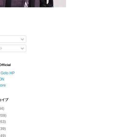
ト
ficial
o Goto HP
ON
tore
カイブ
34)
209)
(63)
(39)
(49)