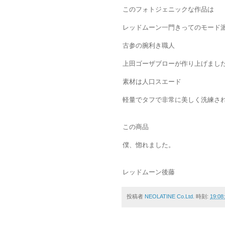
このフォトジェニックな作品は
レッドムーン一門きってのモード
古参の腕利き職人
上田ゴーザブローが作り上げまし
素材は人口スエード
軽量でタフで非常に美しく洗練さ
この商品
僕、惚れました。
レッドムーン後藤
投稿者
NEOLATINE Co.Ltd.
時刻:
19:08