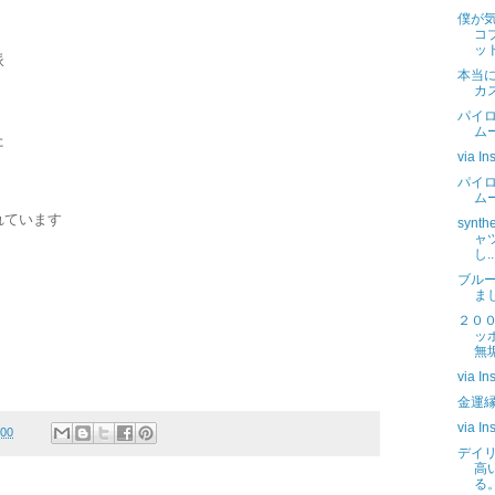
僕が
コ
ッ
派
本当
カ
パイロ
ム
た
via In
パイロ
ム
れています
synt
ャ
し..
ブル
ま
２０
ッ
無
via In
金運
via In
:00
デイ
高
る