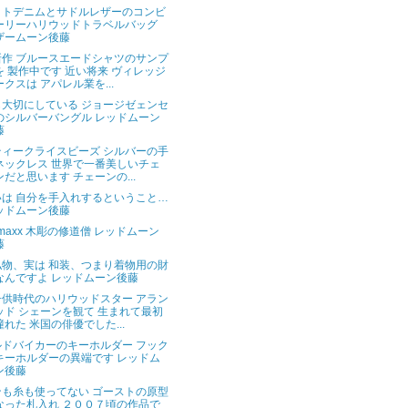
ットデニムとサドルレザーのコンビ
ーリーハリウッドトラベルバッグ
ザームーン後藤
新作 ブルースエードシャツのサンプ
を 製作中です 近い将来 ヴィレッジ
ークスは アパレル業を...
も大切にしている ジョージゼェンセ
のシルバーバングル レッドムーン
藤
ティークライスビーズ シルバーの手
ネックレス 世界で一番美しいチェ
ンだと思います チェーンの...
いは 自分を手入れするということ…
ッドムーン後藤
amaxx 木彫の修道僧 レッドムーン
藤
私物、実は 和装、つまり着物用の財
なんですよ レッドムーン後藤
子供時代のハリウッドスター アラン
ッド シェーンを観て 生まれて最初
憧れた 米国の俳優でした...
ルドバイカーのキーホルダー フック
キーホルダーの異端です レッドム
ン後藤
ンも糸も使ってない ゴーストの原型
なった札入れ ２００７頃の作品で