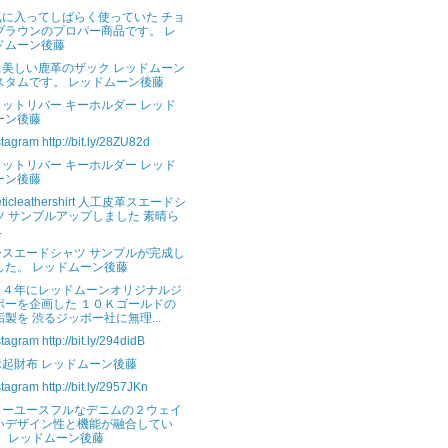
気に入ってしばらく使っていた チョ
ブラウンのプロパー商品です。 レ
ドムーン後藤
に美しい鹿革のザック レッドムーン
スタムです。 レッドムーン後藤
ットリバー キーホルダー レッド
ーン後藤
stagram http://bit.ly/28ZU82d
ットリバー キーホルダー レッド
ーン後藤
heticleathershirt 人工皮革スエードシ
ツ サンプルアップしました 素晴ら
.
ースエードシャツ サンプルが完成し
した。 レッドムーン後藤
０４年にレッドムーンオリジナルジ
ポーを企画した １０Ｋゴールドの
垢製を 渋るジッポー社に無理...
stagram http://bit.ly/294didB
縁起財布 レッドムーン後藤
stagram http://bit.ly/2957JKn
リーユースフルなデニムの２ウェイ
いデザイン性と機能が融合してい
。 レッドムーン後藤