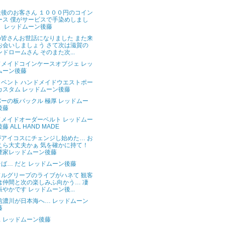
最後のお客さん １０００円のコイン
ース 僕がサービスで手染めしまし
。 レッドムーン後藤
の皆さんお世話になりました また来
お会いしましょう さて次は滋賀の
ンドロームさん そのまた次...
ドメイドコインケースオブジェ レッ
ムーン後藤
イベント ハンドメイドウエストポー
カスタム レッドムーン後藤
ーの板バックル 極厚 レッドムー
後藤
ドメイドオーダーベルト レッドムー
藤 ALL HAND MADE
がアイコスにチェンジし始めた… お
えら大丈夫かぁ 気を確かに持て！
煙家レッドムーン後藤
ば… だと レッドムーン後藤
ドルグリープのライブがハネて 観客
は仲間と次の楽しみふ向かう… 凄
賑やかです レッドムーン後...
信濃川が日本海へ… レッドムーン
藤
 レッドムーン後藤