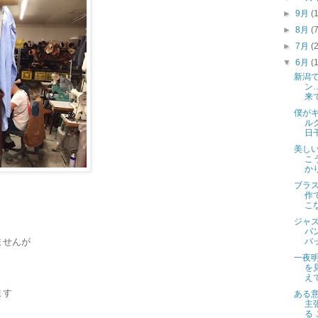
►
9月
(
►
8月
(
►
7月
(
▼
6月
(
新潟
ン
来
僕が
ル
日
美し
こ
か
ブラ
作
こ
ジャズ
バ
バ
ませんが
一夜
を
えて
ます
ある
主
る