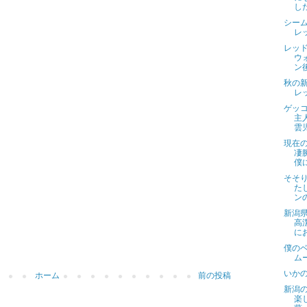
し
シー
レ
レッ
ウ
ン
秋の
レ
ゲッ
主
雲
現在
凄
僕
そそり
た
ン
新潟
高
に
僕のベ
ム
いかの
ホーム
前の投稿
新潟の
楽