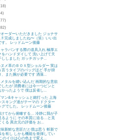
118)
74)
277)
182)
でオーダーいただきました ジョナサ
…‼︎ 完成しましたね〜（笑）いい出
です。 レッドムーン後藤
キャラバンする際の道具入れ 極厚エ
クをハンドダイして 洗い上げて天
干ししました ガッチガッチ...
いヌメ革のＢＯＸ型ショルダー 実は
う言うタイプのバッグほど 手が掛
り、また腕が必要です 洒落...
スメタルを縫い込んだ 画期的な意欲
でしたが 消費者には今一つピンと
なかったようで 僕は反省し...
マン&キャッシュと銘打った 上海
ンスキング達がテーマの ドクター
ッグでした。 レッドムーン後藤
明けてから俯瞰する… 冷静に我が子
見るように その本質に迫る…と見
くる 異次元の評価を お...
意味新鮮な意匠だと僕は思う 斬新で
張を有し しかも機能を発揮してい
 このイロは心の色まで変え...