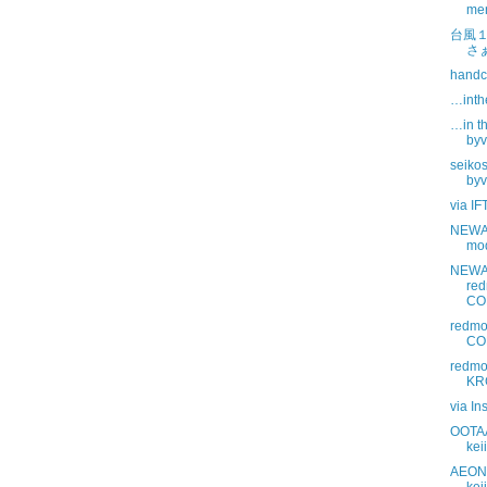
men
台風
さ
handc
…inth
…in t
byv
seiko
byv
via IF
NEWAR
mo
NEWA
red
CO
redmo
CO
redmo
KR
via In
OOTAA
kei
AEON 