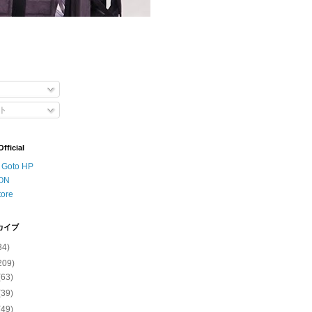
ト
ficial
o Goto HP
ON
tore
カイブ
34)
209)
(63)
(39)
(49)