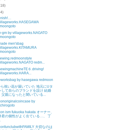
118)
74)
inish!…
villageworks.HASEGAWA
dmoongoto
v-gm by villageworks.NAGATO
dmoongoto
ade men'sbag
illageworks.KITAMURA
dmoongoto
ewing.redmoonstyle
illageworks.NAGATO redm...
sewingmachineTE６.driving!
illageworks.HARA...
geworksbag by hasegawa redmoon
から祝い花が届いていた 地元にUタ
ンして自らのブランドを設け 結婚
、父親になったと聞いている...
onoriginalcoincase by
ichirogoto
oon ism fukuoka hakata オーナー、
井君の個性がよく出ている…、 丁
.
oonfunclubwithFAMILY 大切なのは