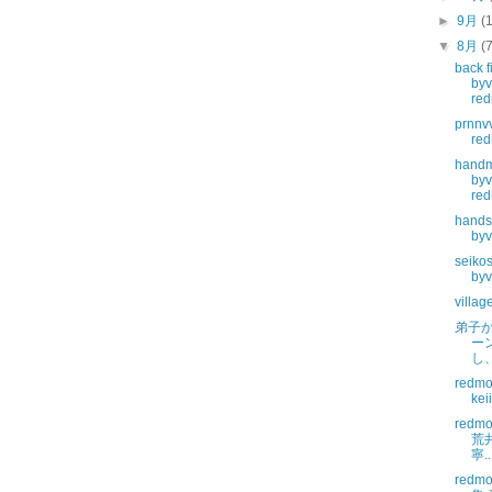
►
9月
(
▼
8月
(
back f
by
re
prnnv
re
handm
byv
re
hands
byv
seiko
byv
villa
弟子
ー
し
redmo
kei
redm
荒
寧..
redm