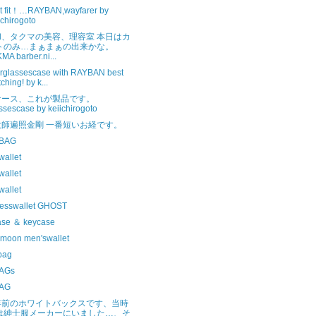
ct fit！…RAYBAN,wayfarer by
ichirogoto
和、タクマの美容、理容室 本日はカ
トのみ…まぁまぁの出来かな。
MA barber.ni...
erglassescase with RAYBAN best
ching! by k...
ケース、これが製品です。
ssescase by keiichirogoto
大師遍照金剛 一番短いお経です。
sBAG
wallet
wallet
wallet
esswallet GHOST
ase ＆ keycase
dmoon men'swallet
bag
AGs
AG
年前のホワイトバックスです、当時
は紳士服メーカーにいました…、そ