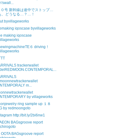
'swall...
１０号 新幹線は途中でストップ…
ぁ、どうなる…？…！
ut byvillageworks
emaking iqoscase byvillageworks
he making iqoscase
illageworks
sewingmachineTE６ driving！
illageworks
TTT
RIVALS trackerwallet
delREDMOON.CONTEMPORAL...
RRIVALS
moonnewtrackerwallet
NTEMPORALY m...
onnewtrackerwallet
NTEMPORARY by villageworks
onjewelry ring sample up １８
G by redmoongoto
stagram http://bit.ly/2bi6nw1
EON BAGsgroove report
ichirogoto
OOTA BAGsgroove report