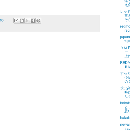
集
え合
レッド
書
そら
:00
redmo
reg
japa
fuj
ＲＭ 
ー
上げ
REDMO
ＲＭ
ずっ
今
の
僕は
時
た
hak
と
思
hakat
newar
tra