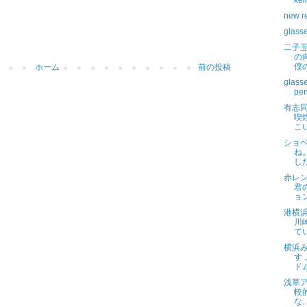
kei
new r
glass
二子
の
僕
ホーム
前の投稿
glass
pen
有志同
喫
こ
ショ
ね
し
赤レ
君
ョ
港横
川
て
横浜
す
ド
浅草ア
較
な