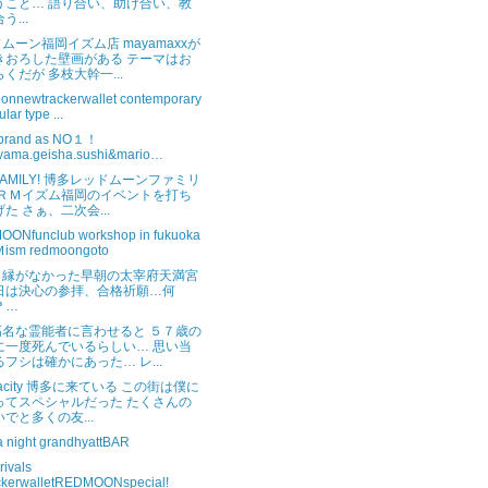
うこと… 語り合い、助け合い、教
う...
ムーン福岡イズム店 mayamaxxが
きおろした壁画がある テーマはお
くだが 多枝大幹一...
onnewtrackerwallet contemporary
ular type ...
nbrand as NO１！
iyama.geisha.sushi&mario…
FAMILY! 博多レッドムーンファミリ
 ＲＭイズム福岡のイベントを打ち
た さぁ、二次会...
ONfunclub workshop in fukuoka
ism redmoongoto
と縁がなかった早朝の太宰府天満宮
日は決心の参拝、合格祈願…何
？…
高名な霊能者に言わせると ５７歳の
に一度死んでいるらしい… 思い当
るフシは確かにあった… レ...
atacity 博多に来ている この街は僕に
ってスペシャルだった たくさんの
いでと多くの友...
a night grandhyattBAR
rivals
ckerwalletREDMOONspecial!