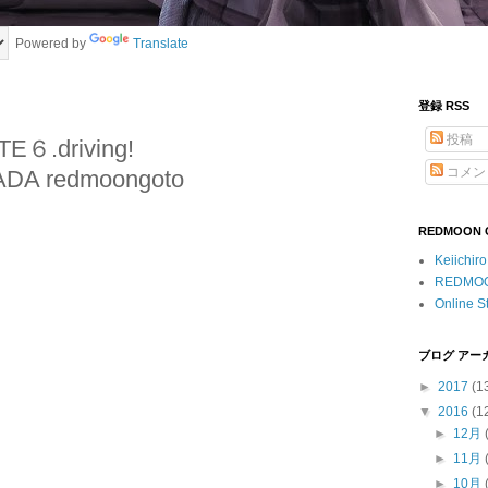
Powered by
Translate
登録 RSS
投稿
TE６.driving!
コメン
ADA redmoongoto
REDMOON Of
Keiichir
REDMO
Online S
ブログ アー
►
2017
(1
▼
2016
(1
►
12月
►
11月
►
10月