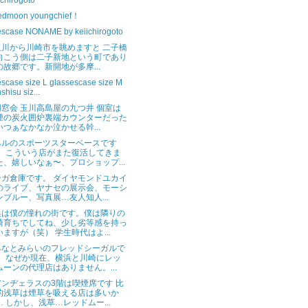
ichirogoto
edmoon youngchief！
escase NONAME by keiichirogoto
玉川から川崎市を眺めますと 二子橋
向こう側は二子新地という町であり
の故郷です。新開地が多摩...
escase size L glassescase size M
shisu siz...
窓会 玉川高島屋の九つ井 個室は
煙の炭火囲炉裏端カウンターだった
いつぁなかなか泣かせる幹...
ベルのスポーツスターベースです
。 こういう店がまた復活してきま
た、嬉しいなぁ〜、プロショップ...
ンガ倉庫です。 ダイヤモンドユカイ
のライブ、ヤナセの展示会、モーシ
ンブルー、写真展…友人知人...
浜は僕の憧れの街です。僕は隣りの
崎育ちでしてね、少し劣等感を持っ
いますが（笑） 学生時代はよ...
みなとみらいのフレッドシーガルで
 。なぜか現在、横浜と川崎にレッ
ムーンの代理店はありません。...
ンヂェラスの3階は喫煙席です 比
的浅草は煙草を吸える店は多いか
… しかし、浅草…レッドムー...