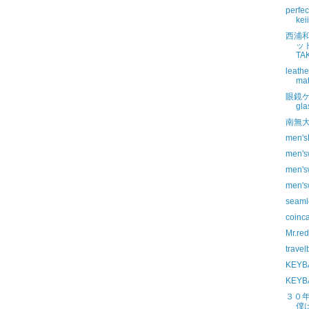
perfe
kei
西浦
ッ
TAK
leath
mat
眼鏡
gla
南無
men'
men's
men's
men's
seaml
coinc
Mr.re
travel
KEYB
KEYB
３０
僕