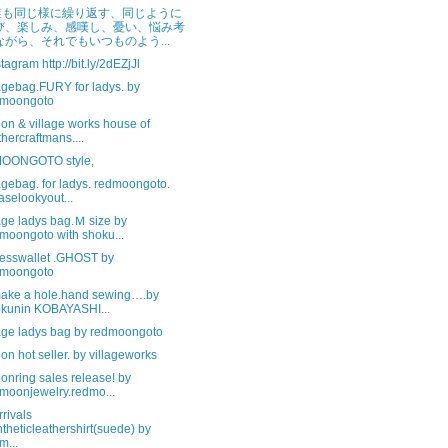
誰も同じ様に繰り返す、同じように
び、楽しみ、感嘆し、憂い、悩み考
ながら、それでもいつものよう...
stagram http://bit.ly/2dEZjJl
gebag.FURY for ladys. by
dmoongoto
on & village works house of
thercraftmans....
OONGOTO style,
gebag. for ladys. redmoongoto.
aselookyout...
ge ladys bag.Ｍ size by
moongoto with shoku...
esswallet .GHOST by
dmoongoto
ake a hole.hand sewing….by
kunin KOBAYASHI...
ge ladys bag by redmoongoto
n hot seller. by villageworks
onring sales release! by
moonjewelry.redmo...
rivals
ntheticleathershirt(suede) by
m...