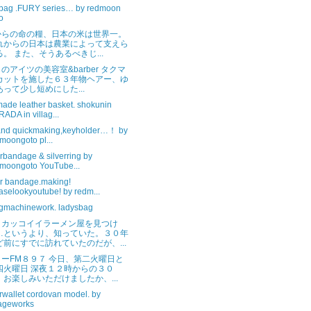
 bag .FURY series… by redmoon
o
からの命の糧、日本の米は世界一。
れからの日本は農業によって支えら
る。 また、そうあるべきじ...
のアイツの美容室&barber タクマ
カットを施した６３年物ヘアー、ゆ
あって少し短めにした...
ade leather basket. shokunin
ADA in villag...
and quickmaking,keyholder…！ by
moongoto pl...
rbandage & silverring by
moongoto YouTube...
er bandage.making!
aselookyoutube! by redm...
gmachinework. ladysbag
、カッコイイラーメン屋を見つけ
…というより、知っていた。３０年
ど前にすでに訪れていたのだが、...
ーFM８９７ 今日、第二火曜日と
四火曜日 深夜１２時からの３０
、お楽しみいただけましたか、...
rwallet cordovan model. by
lageworks