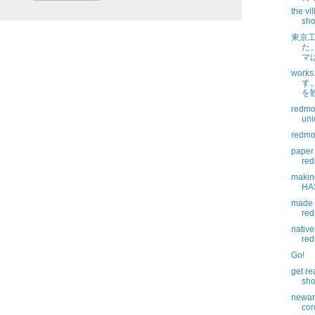
the v
sho
東京
た
マ
work
す
を
redmoo
uni
redmo
paper
red
making
HA
made b
re
nativ
red
Go!
get r
sho
newarr
cor