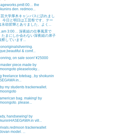
illageworks.pm8:00… the
kunins den. redmoo...
工芸大学厚木キャンパスに訪れまし
。 今日と明日は工芸祭です、テー
は永劫皆輝とありました、よく...
s..am 3:00… 深夜組の仕事風景で
。たまにしか会わない深夜組の弟子
観察しています...
noriginalsilverring.
que,beautiful & comf...
onring, on sale soon! ¥25000
 master piece.made by
moongoto pleaselooky...
 freelance totebag...by shokunin
SEGAWA in...
y my students trackerwallet.
dmoongoto
eamerican bag. making! by
moongoto. please...
eady, handsewing! by
kuninHASEGAWA in vill...
ivals.redmoon trackerwallet
dovan model. ...