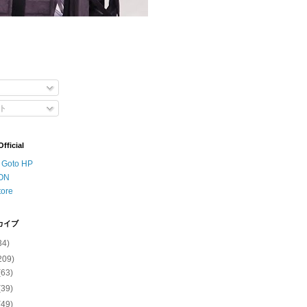
ト
ficial
o Goto HP
ON
tore
カイブ
34)
209)
(63)
(39)
(49)