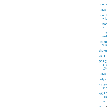
bonda
ladys
braid
vil
…those
sho
THE W
red
shoku
vil
shoku
via IF
PAR
あ
当時
ladys 
ladys 
YKUM
sh
AKIR
（k
し。