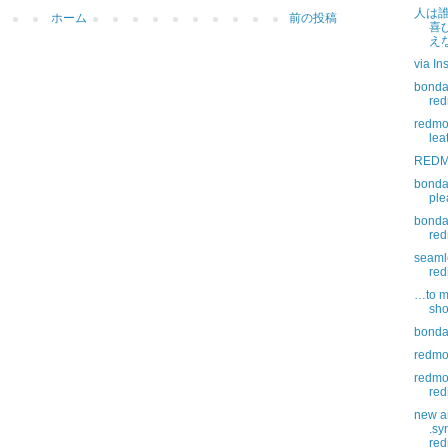
人は
ホーム
前の投稿
喜
え
via In
bonda
re
redmo
lea
REDM
bonda
ple
bonda
red
seaml
re
…to m
sho
bonda
redmoo
redmo
red
new ar
.sy
red