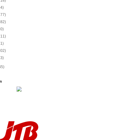
118)
74)
277)
182)
50)
111)
81)
102)
63)
45)
s