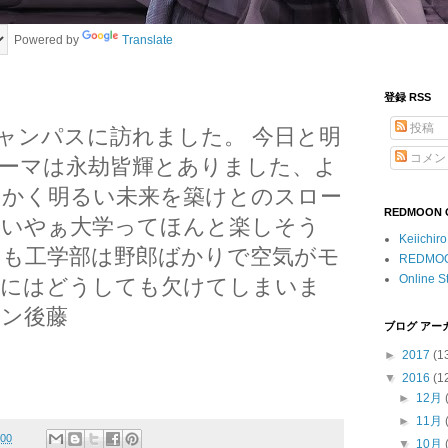
Powered by
Translate
登録 RSS
投稿
ャンパスに訪れました。 今日と明
コメン
ーマは永劫皆輝とありました、よ
にかく明るい未来を築けとのスロー
REDMOON Of
…いやぁ大学ってほんと楽しそう
Keiichir
も工学部は野郎ばかりで空気がモ
REDMO
Online S
さにはどうしても欠けてしまいま
ン後藤
ブログ アー
►
2017
(1
▼
2016
(1
►
12月
►
11月
:00
▼
10月