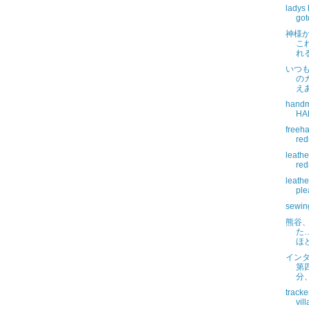
ladys
got
神様
こ
れ
いつも
の
え
handm
HAR
freeh
red
leathe
red
leath
ple
sewin
熊谷
た
ほ
インタ
第
分
tracke
vil