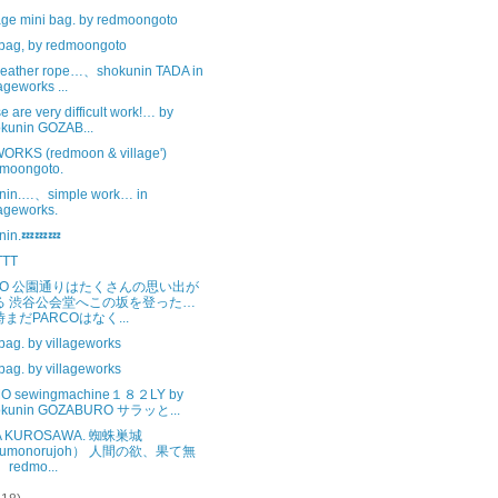
ge mini bag. by redmoongoto
 bag, by redmoongoto
 leather rope…、shokunin TADA in
lageworks ...
 are very difficult work!… by
kunin GOZAB...
ORKS (redmoon & village')
moongoto.
nin.…、simple work… in
lageworks.
nin.💤💤💤
TTT
CO 公園通りはたくさんの思い出が
る 渋谷公会堂へこの坂を登った…
まだPARCOはなく...
bag. by villageworks
bag. by villageworks
O sewingmachine１８２LY by
okunin GOZABURO サラッと...
A KUROSAWA. 蜘蛛巣城
umonorujoh） 人間の欲、果て無
 redmo...