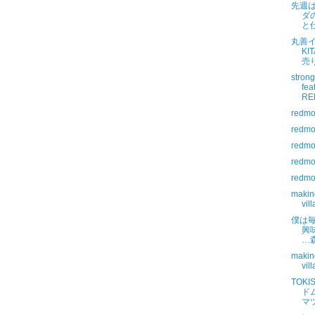
先週
ダ
と
丸善
K
売
strong
fea
RE
redmo
redmo
redmo
redmo
redmo
makin
vil
僕は
興
…
makin
vil
TOKI
ド
マツ