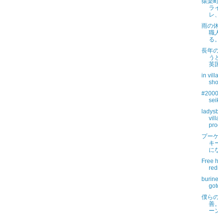
猿楽
ラ
レ
雨の
職
る
長年
う
英
in vil
sho
#2000
se
ladys
vil
pro
プー
キ
に
Free 
red
burine
got
僕ら
善。
ー