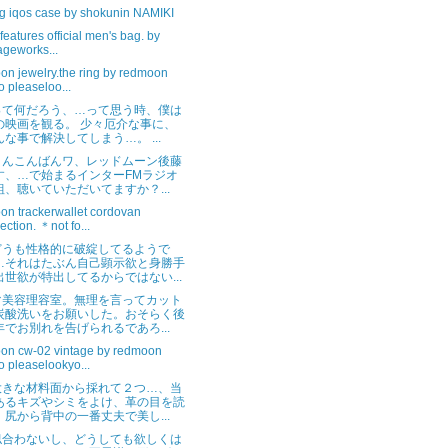
g iqos case by shokunin NAMIKI
features official men's bag. by
lageworks...
on jewelry.the ring by redmoon
o pleaseloo...
って何だろう、…って思う時、僕は
の映画を観る。 少々厄介な事に、
んな事で解決してしまう…。 ...
さんこんばんワ、レッドムーン後藤
す、…で始まるインターFMラジオ
組、聴いていただいてますか？...
on trackerwallet cordovan
lection. ＊not fo...
どうも性格的に破綻してるようで
…それはたぶん自己顕示欲と身勝手
出世欲が特出してるからではない...
マ美容理容室。無理を言ってカット
炭酸洗いをお願いした。おそらく後
年でお別れを告げられるであろ...
on cw-02 vintage by redmoon
o pleaselookyo...
大きな材料面から採れて２つ…、当
あるキズやシミをよけ、革の目を読
、尻から背中の一番丈夫で美し...
似合わないし、どうしても欲しくは