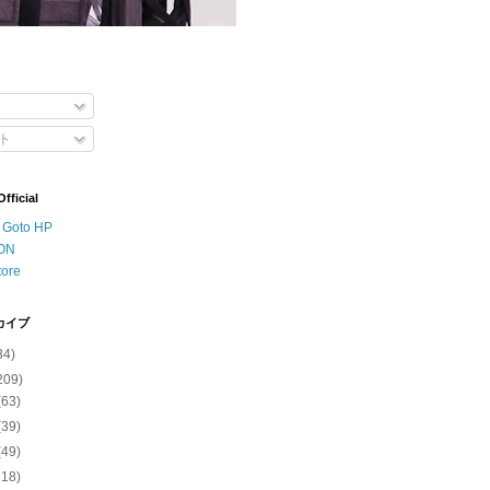
ト
ficial
o Goto HP
ON
tore
カイブ
34)
209)
(63)
(39)
(49)
118)