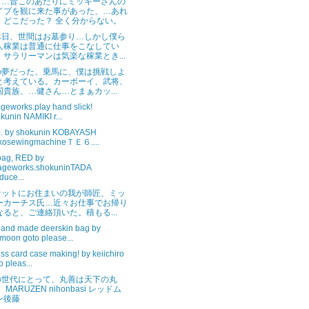
町…昔このあたりにミッキーさんの
イブを観に来た事があった、…あれ
、どこだった？ 全く分からない。
休日、世間はお墓参り…しかし僕ら
人稼業は普通に仕事をこなしてい
。サラリーマンは気楽な稼業とき...
の夢だった、乗馬に、僕は挑戦しよ
と考えている。カーボーイ、武将、
国貴族、…健さん…とまぁカッ...
lageworks.play hand slick!
kunin NAMIKI r...
. by shokunin KOBAYASH
ikosewingmachineＴＥ６....
bag, RED by
lageworks.shokuninTADA
duce...
ケットにお住まいの我が師匠、ミッ
ーカーチス氏…近々お仕事でお帰り
なると、ご連絡頂いた。積もる...
hand made deerskin bag by
moon goto please...
ss card case making! by keiichiro
o pleas...
の世代にとって、丸善は天下の丸
 MARUZEN nihonbasi レッドム
ン後藤