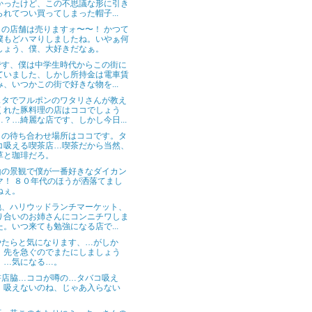
かったけど、この不思議な形に引き
られてつい買ってしまった帽子...
らの店舗は売りますォ〜〜！ かつて
僕もどハマりしましたね。いやぁ何
しょう、僕、大好きだなぁ。
です、僕は中学生時代からこの街に
ていました、しかし所持金は電車賃
み、いつかこの街で好きな物を...
スタでフルポンのワタリさんが教え
くれた豚料理の店はココでしょう
…？…綺麗な店です、しかし今日...
との待ち合わせ場所はココです。タ
コ吸える喫茶店…喫茶だから当然、
草と珈琲だろ。
山の景観で僕が一番好きなダイカン
マ！ ８０年代のほうが洒落てまし
ねぇ。
地、ハリウッドランチマーケット、
り合いのお姉さんにコンニチワしま
た。いつ来ても勉強になる店で...
やたらと気になります、…がしか
、先を急ぐのでまたにしましょう
、…気になる…。
書店脇…ココが噂の…タバコ吸え
、吸えないのね、じゃあ入らない
。