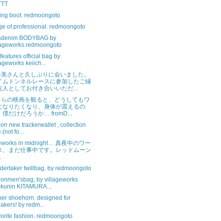
TTT
ding boot. redmoongoto
ge of professional. redmoongoto
adenim BODYBAG by
lageworks.redmoongoto
features official bag by
lageworks keiich...
尚美さんと久しぶりに会いました。
イムトンネルレースに参加したご縁
友人としてお付き合いいただ...
ツらの映画を観ると、どうしてもワ
になりたくなり、身体が震えるの
僕だけだろうか… fromD...
n new trackerwallet , collection
.(not fo...
ageworks in midnight… 真夜中のワー
ス、まだ仕事中です。レッドムーン
.
dertaker twillbag. by redmoongoto
onmen'sbag, by villageworks
kunin KITAMURA...
her shoehorn. designed for
akers! by redm...
orite fashion. redmoongoto