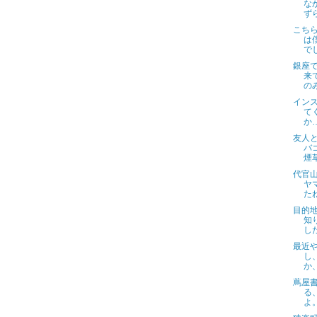
な
ず
こち
は
で
銀座
来
の
イン
て
か
友人
バ
煙
代官
ヤ
た
目的
知
し
最近
し
か
蔦屋
る
よ