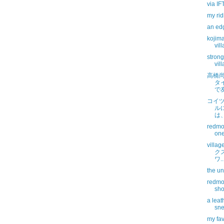
via IF
my ri
an ed
kojim
vil
strong
vil
高橋
タ
で
コイ
ル
は、
redmoo
one
vill
ク
ワ..
the un
redmo
sho
a leat
sne
my fav