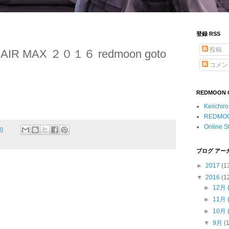
登録 RSS
投稿
 AIR MAX ２０１６ redmoon goto
コメン
REDMOON Of
Keiichir
REDMO
Online S
00
ブログ アー
►
2017
(1
▼
2016
(1
►
12月
►
11月
►
10月
▼
9月
(