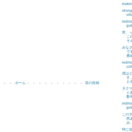
makin
strong
vil
redmo
got
男、
こ
そ
みな
で
番
redmo
col
僕は
す
と
ホーム
前の投稿
タク
と
数
redmo
got
この
然
み
特に