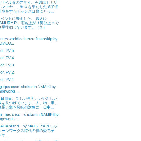
はリベルタのアライ、今週はトキサ
のマツヤ…、独立を果たした弟子達
仕事をするチャンスは僕にとっ...
イベントに来ました。 職人は
ITAMURA.R、雨も上がり気分上々で
り場徘徊しています。（笑）
tures.worldleathercraftmanship by
DMOO...
on PV 5
on PV 4
on PV 3
on PV 2
on PV 1
g iqos case! shokunin NAMIKI by
lageworks ...
毎日毎日、新しい事を、いや新しい
味を見つけています、人、物、事、
森羅万象を興味の対象に一日中...
g, iqos case…shokunin NAMIKI by
lageworks ...
SADA brand…by MATSUYA.N レッ
ムーンワークス時代の僕の愛弟子
ヤ...